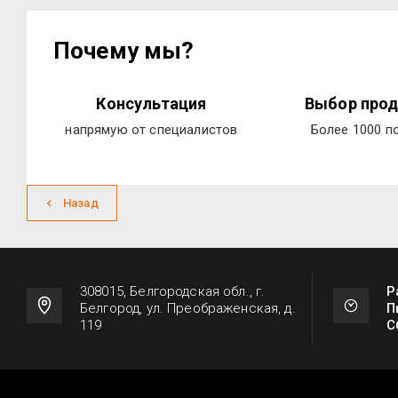
Почему мы?
Консультация
Выбор прод
напрямую от специалистов
Более 1000 п
Назад
308015, Белгородская обл., г.
Р
Белгород, ул. Преображенская, д.
П
119
С