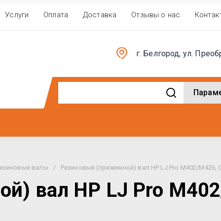
Услуги
Оплата
Доставка
Отзывы о нас
Контак
г. Белгород, ул. Преоб
Парам
езиновые валы
/
Резиновый (прижимной) вал HP LJ Pro M402/M426, 
й) вал HP LJ Pro M40