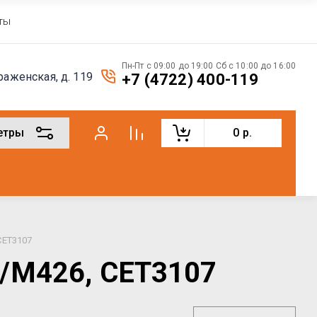
ты
Пн-Пт с 09:00 до 19:00 Сб с 10:00 до 16:00
раженская, д. 119
+7 (4722) 400-119
етры
0
р.
CET3107
2/M426, CET3107