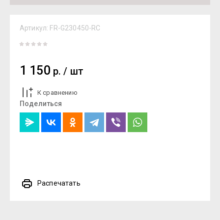
Артикул:
FR-G230450-RC
1 150
р.
/
шт
К сравнению
Поделиться
Распечатать